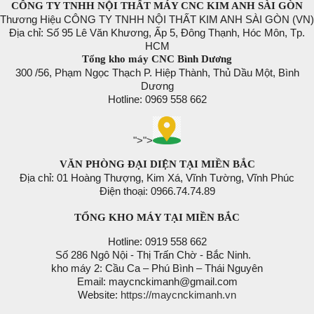
CÔNG TY TNHH NỘI THẤT MÁY CNC KIM ANH SÀI GÒN
Thương Hiệu CÔNG TY TNHH NỘI THẤT KIM ANH SÀI GÒN (VN)
Địa chỉ: Số 95 Lê Văn Khương, Ấp 5, Đông Thạnh, Hóc Môn, Tp.
HCM
Tổng kho máy CNC Bình Dương
300 /56, Phạm Ngọc Thạch P. Hiệp Thành, Thủ Dầu Một, Bình
Dương
Hotline: 0969 558 662
">
">
VĂN PHÒNG ĐẠI DIỆN TẠI MIỀN BẮC
Địa chỉ: 01 Hoàng Thượng, Kim Xá, Vĩnh Tường, Vĩnh Phúc
Điện thoại: 0966.74.74.89
TỔNG KHO MÁY TẠI MIỀN BẮC
Hotline: 0919 558 662
Số 286 Ngô Nội - Thị Trấn Chờ - Bắc Ninh.
kho máy 2: Cầu Ca – Phú Bình – Thái Nguyên
Email: maycnckimanh@gmail.com
Website:
https://maycnckimanh.vn