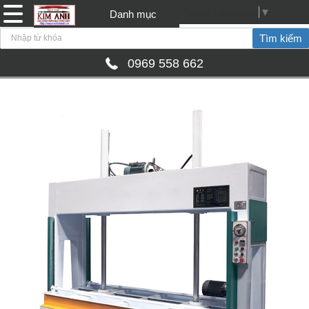
Select Language
▼
Danh mục
0969 558 662