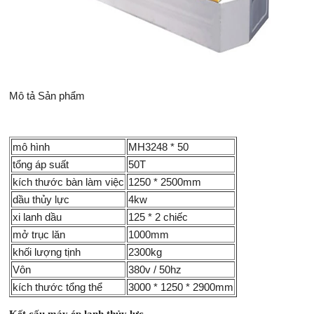
Mô tả Sản phẩm
mô hình
MH3248 * 50
tổng áp suất
50T
kích thước bàn làm việc
1250 * 2500mm
dầu thủy lực
4kw
xi lanh dầu
125 * 2 chiếc
mở trục lăn
1000mm
khối lượng tịnh
2300kg
Vôn
380v / 50hz
kích thước tổng thể
3000 * 1250 * 2900mm