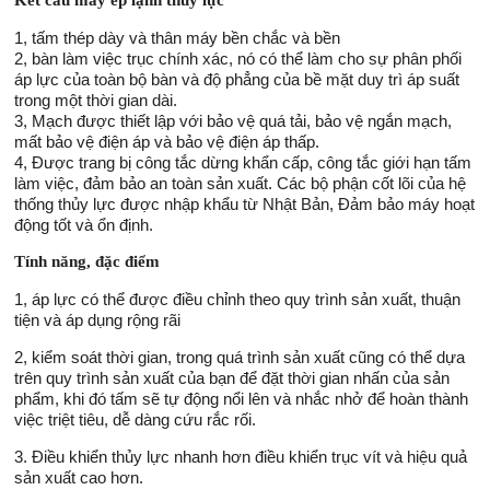
Kết cấu máy ép lạnh thủy lực
1, tấm thép dày và thân máy bền chắc và bền
2, bàn làm việc trục chính xác, nó có thể làm cho sự phân phối
áp lực của toàn bộ bàn và độ phẳng của bề mặt duy trì áp suất
trong một thời gian dài.
3, Mạch được thiết lập với bảo vệ quá tải, bảo vệ ngắn mạch,
mất bảo vệ điện áp và bảo vệ điện áp thấp.
4, Được trang bị công tắc dừng khẩn cấp, công tắc giới hạn tấm
làm việc, đảm bảo an toàn sản xuất. Các bộ phận cốt lõi của hệ
thống thủy lực được nhập khẩu từ Nhật Bản, Đảm bảo máy hoạt
động tốt và ổn định.
Tính năng, đặc điểm
1, áp lực có thể được điều chỉnh theo quy trình sản xuất, thuận
tiện và áp dụng rộng rãi
2, kiểm soát thời gian, trong quá trình sản xuất cũng có thể dựa
trên quy trình sản xuất của bạn để đặt thời gian nhấn của sản
phẩm, khi đó tấm sẽ tự động nổi lên và nhắc nhở để hoàn thành
việc triệt tiêu, dễ dàng cứu rắc rối.
3. Điều khiển thủy lực nhanh hơn điều khiển trục vít và hiệu quả
sản xuất cao hơn.