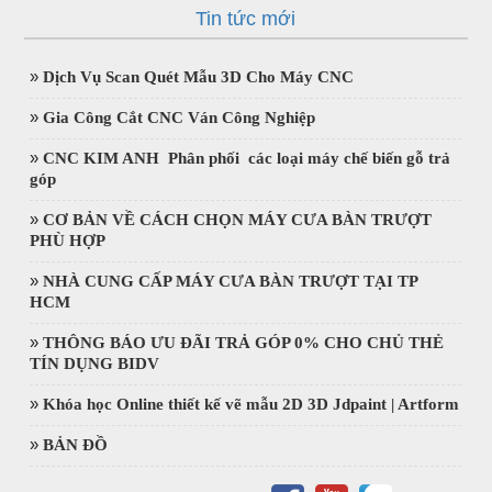
Tin tức mới
»
Dịch Vụ Scan Quét Mẫu 3D Cho Máy CNC
»
Gia Công Cắt CNC Ván Công Nghiệp
»
CNC KIM ANH Phân phối các loại máy chế biến gỗ trả
góp
»
CƠ BẢN VỀ CÁCH CHỌN MÁY CƯA BÀN TRƯỢT
PHÙ HỢP
»
NHÀ CUNG CẤP MÁY CƯA BÀN TRƯỢT TẠI TP
HCM
»
THÔNG BÁO ƯU ĐÃI TRẢ GÓP 0% CHO CHỦ THẺ
TÍN DỤNG BIDV
»
Khóa học Online thiết kế vẽ mẫu 2D 3D Jdpaint | Artform
»
BẢN ĐỒ