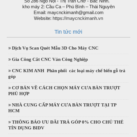
Số 286 Ngô Nội - Thị Trấn Chờ - Bắc Ninh.
kho máy 2: Cầu Ca – Phú Bình – Thái Nguyên
Email: maycnckimanh@gmail.com
Website:
https://maycnckimanh.vn
Tin tức mới
»
Dịch Vụ Scan Quét Mẫu 3D Cho Máy CNC
»
Gia Công Cắt CNC Ván Công Nghiệp
»
CNC KIM ANH Phân phối các loại máy chế biến gỗ trả
góp
»
CƠ BẢN VỀ CÁCH CHỌN MÁY CƯA BÀN TRƯỢT
PHÙ HỢP
»
NHÀ CUNG CẤP MÁY CƯA BÀN TRƯỢT TẠI TP
HCM
»
THÔNG BÁO ƯU ĐÃI TRẢ GÓP 0% CHO CHỦ THẺ
TÍN DỤNG BIDV