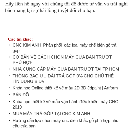
Hãy liên hệ ngay với chúng tôi để được tư vấn và trải n
bảo mang lại sự hài lòng tuyệt đối cho bạn.
Các tin khác:
·
CNC KIM ANH Phân phối các loại máy chế biến gỗ trả
góp
·
CƠ BẢN VỀ CÁCH CHỌN MÁY CƯA BÀN TRƯỢT
PHÙ HỢP
·
NHÀ CUNG CẤP MÁY CƯA BÀN TRƯỢT TẠI TP HCM
·
THÔNG BÁO ƯU ĐÃI TRẢ GÓP 0% CHO CHỦ THẺ
TÍN DỤNG BIDV
·
Khóa học Online thiết kế vẽ mẫu 2D 3D Jdpaint | Artform
·
BẢN ĐỒ
·
Khóa học thiết kế vẽ mẫu vận hành điều khiển máy CNC
2019
·
MUA MÁY TRẢ GÓP TẠI CNC KIM ANH
·
Hướng dẫn lựa chọn máy cnc điêu khắc gỗ phù hợp nhu
cầu của bạn