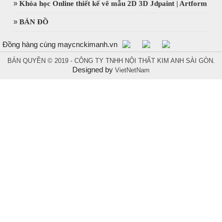
»
Khóa học Online thiết kế vẽ mẫu 2D 3D Jdpaint | Artform
»
BẢN ĐỒ
Đồng hàng cùng maycnckimanh.vn
BẢN QUYỀN © 2019 - CÔNG TY TNHH NỘI THẤT KIM ANH SÀI GÒN.
Designed by
VietNetNam