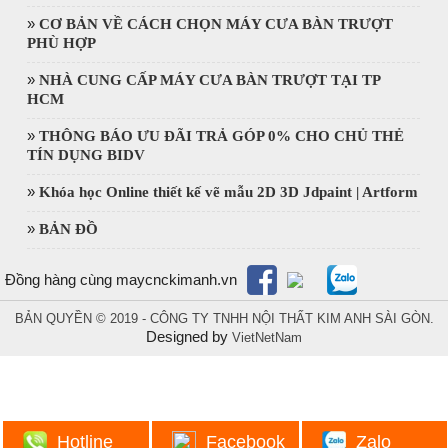
»
CƠ BẢN VỀ CÁCH CHỌN MÁY CƯA BÀN TRƯỢT
PHÙ HỢP
»
NHÀ CUNG CẤP MÁY CƯA BÀN TRƯỢT TẠI TP
HCM
»
THÔNG BÁO ƯU ĐÃI TRẢ GÓP 0% CHO CHỦ THẺ
TÍN DỤNG BIDV
»
Khóa học Online thiết kế vẽ mẫu 2D 3D Jdpaint | Artform
»
BẢN ĐỒ
Đồng hàng cùng maycnckimanh.vn
BẢN QUYỀN © 2019 - CÔNG TY TNHH NỘI THẤT KIM ANH SÀI GÒN.
Designed by
VietNetNam
Hotline
Facebook
Zalo