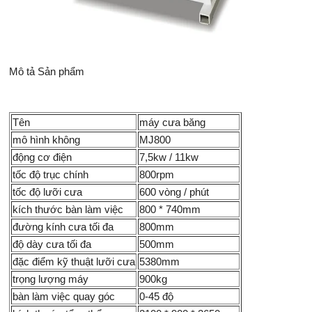
Mô tả Sản phẩm
Tên
máy cưa băng
mô hình không
MJ800
động cơ điện
7,5kw / 11kw
tốc độ trục chính
800rpm
tốc độ lưỡi cưa
600 vòng / phút
kích thước bàn làm việc
800 * 740mm
đường kính cưa tối đa
800mm
độ dày cưa tối đa
500mm
đặc điểm kỹ thuật lưỡi cưa
5380mm
trọng lượng máy
900kg
bàn làm việc quay góc
0-45 độ