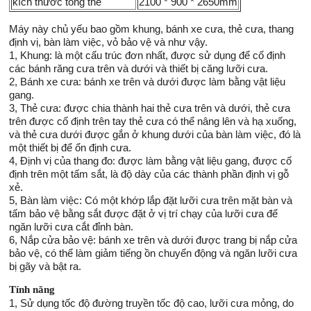
kích thước tổng thể
2100 * 900 * 2650mm
Máy này chủ yếu bao gồm khung, bánh xe cưa, thẻ cưa, thang
định vị, bàn làm việc, vỏ bảo vệ và như vậy.
1, Khung: là một cấu trúc đơn nhất, được sử dụng để cố định
các bánh răng cưa trên và dưới và thiết bị căng lưỡi cưa.
2, Bánh xe cưa: bánh xe trên và dưới được làm bằng vật liệu
gang.
3, Thẻ cưa: được chia thành hai thẻ cưa trên và dưới, thẻ cưa
trên được cố định trên tay thẻ cưa có thể nâng lên và hạ xuống,
và thẻ cưa dưới được gắn ở khung dưới của bàn làm việc, đó là
một thiết bị để ổn định cưa.
4, Định vị của thang đo: được làm bằng vật liệu gang, được cố
định trên một tấm sắt, là độ dày của các thành phần định vị gỗ
xẻ.
5, Bàn làm việc: Có một khớp lắp đặt lưỡi cưa trên mặt bàn và
tấm bảo vệ bằng sắt được đặt ở vị trí chạy của lưỡi cưa để
ngăn lưỡi cưa cắt đỉnh bàn.
6, Nắp cửa bảo vệ: bánh xe trên và dưới được trang bị nắp cửa
bảo vệ, có thể làm giảm tiếng ồn chuyển động và ngăn lưỡi cưa
bị gãy và bật ra.
Tính năng
1, Sử dụng tốc độ đường truyền tốc độ cao, lưỡi cưa mỏng, do