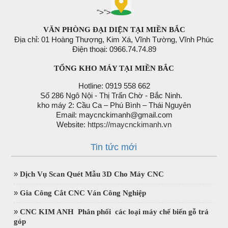
">
">
VĂN PHÒNG ĐẠI DIỆN TẠI MIỀN BẮC
Địa chỉ: 01 Hoàng Thượng, Kim Xá, Vĩnh Tường, Vĩnh Phúc
Điện thoại: 0966.74.74.89
TỔNG KHO MÁY TẠI MIỀN BẮC
Hotline: 0919 558 662
Số 286 Ngô Nội - Thị Trấn Chờ - Bắc Ninh.
kho máy 2: Cầu Ca – Phú Bình – Thái Nguyên
Email: maycnckimanh@gmail.com
Website:
https://maycnckimanh.vn
Tin tức mới
»
Dịch Vụ Scan Quét Mẫu 3D Cho Máy CNC
»
Gia Công Cắt CNC Ván Công Nghiệp
»
CNC KIM ANH Phân phối các loại máy chế biến gỗ trả
góp