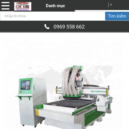
Select Language
▼
Danh mục
0969 558 662