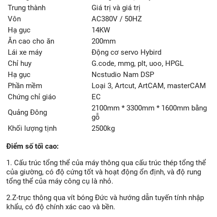
Trung thành
Giá trị và giá trị
Vôn
AC380V / 50HZ
Hạ gục
14KW
Ăn cao cho ăn
200mm
Lái xe máy
Động cơ servo Hybird
Chỉ huy
G.code, mmg, plt, uoo, HPGL
Hạ gục
Ncstudio Nam DSP
Phần mềm
Loại 3, Artcut, ArtCAM, masterCAM
Chứng chỉ giáo
EC
2100mm * 3300mm * 1600mm bằng
Quảng Đông
gỗ
Khối lượng tịnh
2500kg
Điểm số tối cao:
1. Cấu trúc tổng thể của máy thông qua cấu trúc thép tổng thể
của giường, có độ cứng tốt và hoạt động ổn định, và độ rung
tổng thể của máy công cụ là nhỏ.
2.Z-trục thông qua vít bóng Đức và hướng dẫn tuyến tính nhập
khẩu, có độ chính xác cao và bền.