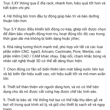
Trục 3.XY thông qua ổ đĩa rack, nhanh hơn, hiệu quả tốt hơn và
tiết kiệm chi phí.
4. Hệ thống bôi trơn dầu tự động giúp bảo trì và bảo dưỡng
thuận tiện hơn
Trục 5.Y được điều khiển bởi động cơ kép, ghép nối được chọn
để đảm bảo chuyển động trơn tru, hoạt động tốc độ cao trong
thời gian dài mà không bị biến dạng hoặc jitter;
6. Khả năng tương thích mạnh mẽ, phù hợp với tất cả các loại
phần mềm CNC: type3, Artcam, Castmate, Pore, Wentai, các
phần mềm CAD / CAM khác nhau. Dập nổi, chạm khắc bóng và
nhân vật nghệ thuật 3D có thể dễ dàng thực hiện.
7. Chọn động cơ tần số biến thiên làm mát bằng nước liên tục
và bộ biến tần hiệu suất cao, với hiệu suất tốt và mô-men xoắn
lớn
8. Thiết kế thân thiện với người dùng hơn, và nó có thể tiện
dụng cho dù nó được cắt cứng hay được chế tác tinh xảo.
9. Thiết bị bảo vệ: Hệ thống hút bụi có thể hấp thụ dăm gỗ và
bọt vỡ trong quá trình xử lý, và giữ cho thiết bị sạch sẽ và ngụy
trang.