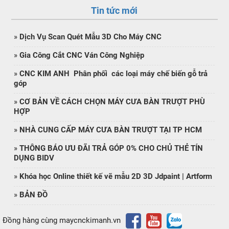
Tin tức mới
»
Dịch Vụ Scan Quét Mẫu 3D Cho Máy CNC
»
Gia Công Cắt CNC Ván Công Nghiệp
»
CNC KIM ANH Phân phối các loại máy chế biến gỗ trả
góp
»
CƠ BẢN VỀ CÁCH CHỌN MÁY CƯA BÀN TRƯỢT PHÙ
HỢP
»
NHÀ CUNG CẤP MÁY CƯA BÀN TRƯỢT TẠI TP HCM
»
THÔNG BÁO ƯU ĐÃI TRẢ GÓP 0% CHO CHỦ THẺ TÍN
DỤNG BIDV
»
Khóa học Online thiết kế vẽ mẫu 2D 3D Jdpaint | Artform
»
BẢN ĐỒ
Đồng hàng cùng maycnckimanh.vn