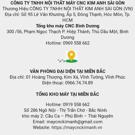
CÔNG TY TNHH NỘI THẤT MÁY CNC KIM ANH SÀI GÒN
Thương Hiệu CÔNG TY TNHH NỘI THẤT KIM ANH SÀI GÒN (VN)
Địa chỉ: Số 95 Lê Văn Khương, Ấp 5, Đông Thạnh, Hóc Môn, Tp.
HCM
Tổng kho máy CNC Bình Dương
300 /56, Phạm Ngọc Thạch P. Hiệp Thành, Thủ Dầu Một, Bình
Dương
Hotline: 0969 558 662
">
">
VĂN PHÒNG ĐẠI DIỆN TẠI MIỀN BẮC
Địa chỉ: 01 Hoàng Thượng, Kim Xá, Vĩnh Tường, Vĩnh Phúc
Điện thoại: 0966.74.74.89
TỔNG KHO MÁY TẠI MIỀN BẮC
Hotline: 0919 558 662
Số 286 Ngô Nội - Thị Trấn Chờ - Bắc Ninh.
kho máy 2: Cầu Ca – Phú Bình – Thái Nguyên
Email: maycnckimanh@gmail.com
Website:
https://maycnckimanh.vn